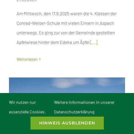
Am Mittwoch, den 17.9.2025 waren die 4. Klassen der
Conrad-Weiser-Schule mit vielen Eimern in Aspach
unterwegs. Es ging zur von der Gemeinde gestellten
Apfelwiese hinter dem Edeka um Äpfel
[...]
Weiterlesen
Wir nutzen nur
Weitere Informationen in unserer
essenzielle Cookies.
Datenschutzerklärung
HINWEIS AUSBLENDEN