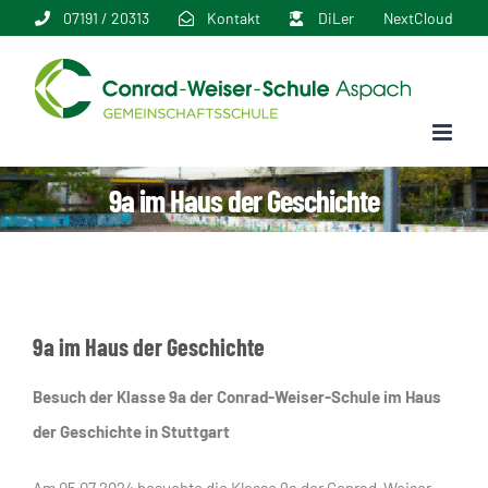
Zum
07191 / 20313
Kontakt
DiLer
NextCloud
Inhalt
springen
9a im Haus der Geschichte
9a im Haus der Geschichte
Besuch der Klasse 9a der Conrad-Weiser-Schule im Haus
der Geschichte in Stuttgart
Am 05.07.2024 besuchte die Klasse 9a der Conrad-Weiser-