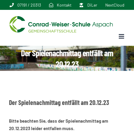
Zum
07191 / 20313
Kontakt
DiLer
NextCloud
Inhalt
springen
Der Spielenachmittag entfällt am
20.12.23
Der Spielenachmittag entfällt am 20.12.23
Bitte beachten Sie, dass der Spielenachmittag am
20.12.2023 leider entfallen muss.