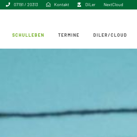
07191 / 20313
Kontakt
DiLer
NextCloud
SCHULLEBEN
TERMINE
DILER/CLOUD