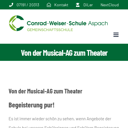
Zum
07191 / 20313
Kontakt
DiLer
NextCloud
Inhalt
springen
Von der Musical-AG zum Theater
Von der Musical-AG zum Theater
Begeisterung pur!
Es ist immer wieder schön zu sehen, wenn Angebote der
Schule bei unseren Schülerinnen und Schülern Begeisterung