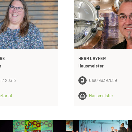
RE
HERR LAYHER
n
Hausmeister
1 / 20313
0160 96397059
etariat
Hausmeister