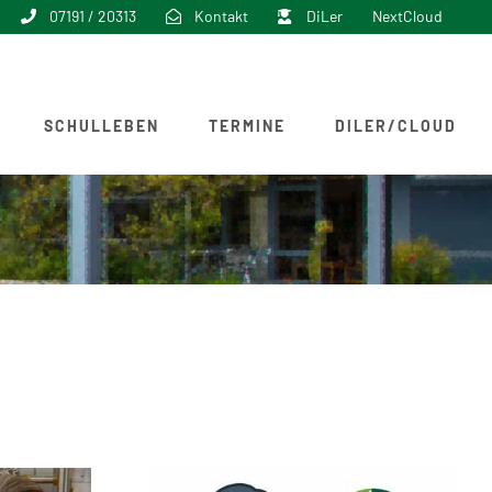
07191 / 20313
Kontakt
DiLer
NextCloud
SCHULLEBEN
TERMINE
DILER/CLOUD