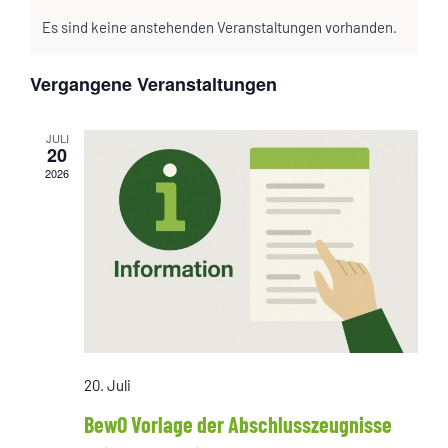
Kalender
Suche
wählen.
Navig
Es sind keine anstehenden Veranstaltungen vorhanden.
von
und
Veranstaltungen
Ansichten,
Vergangene Veranstaltungen
Navigatio
JULI
20
2026
20. Juli
BewO Vorlage der Abschlusszeugnisse