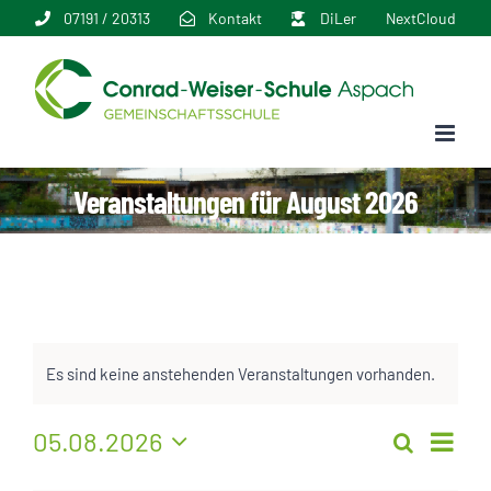
Zum
07191 / 20313
Kontakt
DiLer
NextCloud
Inhalt
springen
Veranstaltungen für August 2026
Es sind keine anstehenden Veranstaltungen vorhanden.
Veran
05.08.2026
Suche
Veranstal
Monat
Datum
Ansic