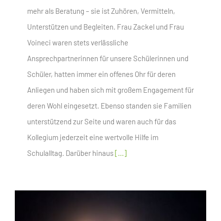
mehr als Beratung – sie ist Zuhören, Vermitteln,
Unterstützen und Begleiten. Frau Zackel und Frau
Voineci waren stets verlässliche
Ansprechpartnerinnen für unsere Schülerinnen und
Schüler, hatten immer ein offenes Ohr für deren
Anliegen und haben sich mit großem Engagement für
deren Wohl eingesetzt. Ebenso standen sie Familien
unterstützend zur Seite und waren auch für das
Kollegium jederzeit eine wertvolle Hilfe im
Schulalltag. Darüber hinaus
[...]