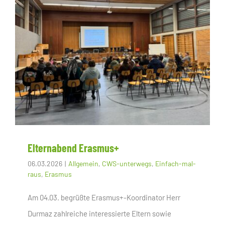
Elternabend Erasmus+
06.03.2026
|
Allgemein
,
CWS-unterwegs
,
Einfach-mal-
raus
,
Erasmus
Am 04.03. begrüßte Erasmus+-Koordinator Herr
Durmaz zahlreiche interessierte Eltern sowie