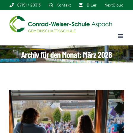
Zum
07191 / 20313
Kontakt
DiLer
NextCloud
Inhalt
springen
Archiv für den Monat:
März 2026