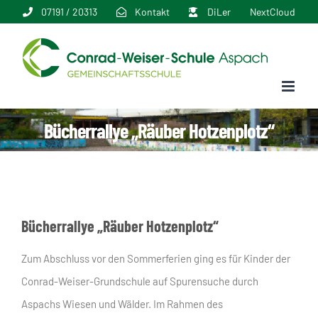
Zum
07191 / 20313
Kontakt
DiLer
NextCloud
Inhalt
springen
Bücherrallye „Räuber Hotzenplotz“
Bücherrallye „Räuber Hotzenplotz“
Zum Abschluss vor den Sommerferien ging es für Kinder der
Conrad-Weiser-Grundschule auf Spurensuche durch
Aspachs Wiesen und Wälder. Im Rahmen des