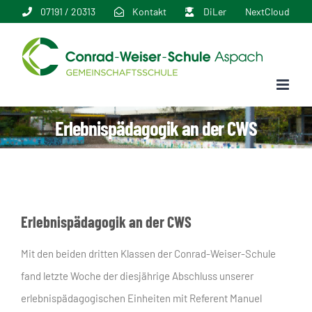
Zum
07191 / 20313
Kontakt
DiLer
NextCloud
Inhalt
springen
Erlebnispädagogik an der CWS
Erlebnispädagogik an der CWS
Mit den beiden dritten Klassen der Conrad-Weiser-Schule
fand letzte Woche der diesjährige Abschluss unserer
erlebnispädagogischen Einheiten mit Referent Manuel