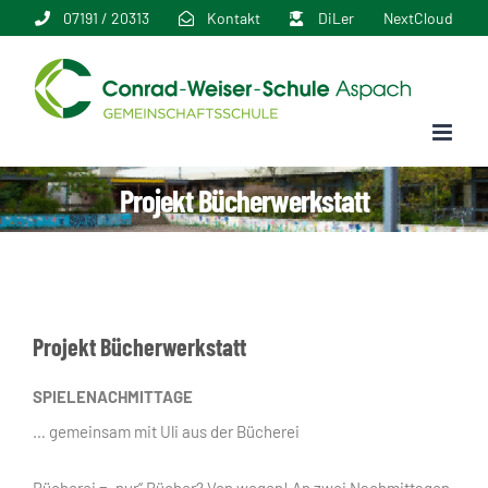
Zum
07191 / 20313
Kontakt
DiLer
NextCloud
Inhalt
springen
Projekt Bücherwerkstatt
Projekt Bücherwerkstatt
SPIELENACHMITTAGE
… gemeinsam mit Uli aus der Bücherei
Bücherei = „nur“ Bücher? Von wegen! An zwei Nachmittagen