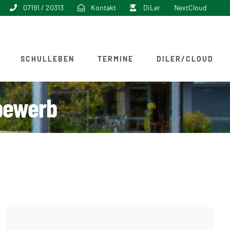
07191 / 20313
Kontakt
DiLer
NextCloud
SCHULLEBEN
TERMINE
DILER/CLOUD
bewerb