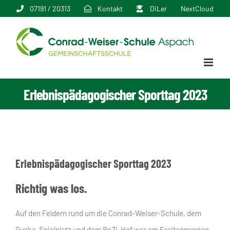
Zum
07191 / 20313
Kontakt
DiLer
NextCloud
Inhalt
springen
Erlebnispädagogischer Sporttag 2023
Erlebnispädagogischer Sporttag 2023
Richtig was los.
Auf den Feldern rund um die Conrad-Weiser-Schule, dem
Guske-Spielplatz und dem BeZi-Hof war am Freitagmorgen