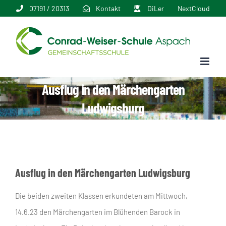
Zum
07191 / 20313
Kontakt
DiLer
NextCloud
Inhalt
springen
Ausflug in den Märchengarten
Ludwigsburg
Ausflug in den Märchengarten Ludwigsburg
Die beiden zweiten Klassen erkundeten am Mittwoch,
14.6.23 den Märchengarten im Blühenden Barock in