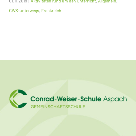
01.11.2019
|
Aktivitäten rund um den Unterricht
,
Allgemein
,
CWS-unterwegs
,
Frankreich