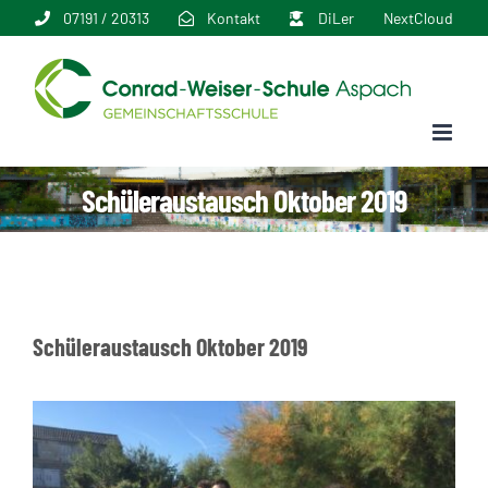
Zum
07191 / 20313
Kontakt
DiLer
NextCloud
Inhalt
springen
Schüleraustausch Oktober 2019
Schüleraustausch Oktober 2019