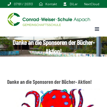
Zum
07191 / 20313
Kontakt
DiLer
NextCloud
Inhalt
springen
Danke an die Sponsoren der Bücher-
Aktion!
Danke an die Sponsoren der Bücher- Aktion!