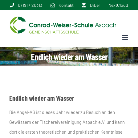
Zum
07191 / 20313
Kontakt
DiLer
NextCloud
Inhalt
springen
Endlich wieder am Wasser
Endlich wieder am Wasser
Die Angel-AG ist dieses Jahr wieder zu Besuch an den
Gewässern der Fischereivereinigung Aspach e.V. und kann
dort die ersten theoretischen und praktischen Kenntnisse