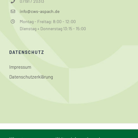
07191 / 20313
info@cws-aspach.de
Montag - Freitag: 8:00 - 12:00
Dienstag + Donnerstag 13:15 - 15:00
DATENSCHUTZ
Impressum
Datenschutzerklärung
© Conrad-Weiser-Schule Aspach | Webmaster: Dominik