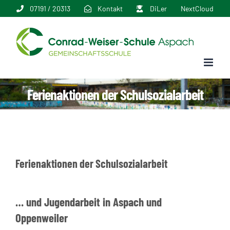
Zum
07191 / 20313
Kontakt
DiLer
NextCloud
Inhalt
springen
Ferienaktionen der Schulsozialarbeit
Ferienaktionen der Schulsozialarbeit
… und Jugendarbeit in Aspach und
Oppenweiler