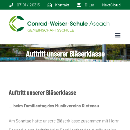
Zum
07191 / 20313
Kontakt
DiLer
NextCloud
Inhalt
springen
Auftritt unserer Bläserklasse
Auftritt unserer Bläserklasse
… beim Familientag des Musikvereins Rietenau
Am Sonntag hatte unsere Bläserklasse zusammen mit Herrn
Roncari einen Auftritt beim Familienfest des Musikvereins