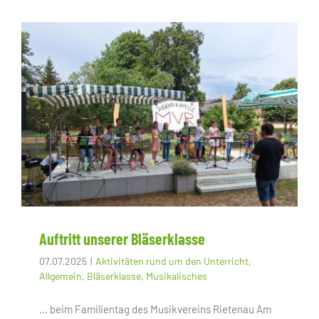
Auftritt unserer Bläserklasse
07.07.2025
|
Aktivitäten rund um den Unterricht
,
Allgemein
,
Bläserklasse
,
Musikalisches
... beim Familientag des Musikvereins Rietenau Am