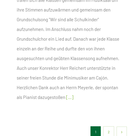
trafen sich alle Klassen gemeinsam im Musiksaal um
ihre Stimmen aufzuwärmen und gemeinsam den
Grundschulsong "Wir sind alle Schulkinder"
aufzunehmen. Im Anschluss nahm noch der
Grundschulchor ein Lied auf. Danach war jede Klasse
einzeln an der Reihe und durfte den von ihnen
ausgesuchten und geübten Klassensong aufnehmen.
Auch unser Konrektor Herr Reichert unterstützte in
seiner freien Stunde die Minimusiker am Cajón.
Herzlichen Dank auch an Herrn Meyerle, der spontan
als Pianist dazugestoßen
[...]
1
2