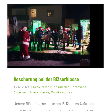
Bescherung bei der Bläserklasse
16.12.2024
|
Aktivitäten rund um den Unterricht
,
Allgemein
,
Bläserklasse
,
Musikalisches
Unsere Bläserklasse hatte am 13.12. ihren Auftritt bei