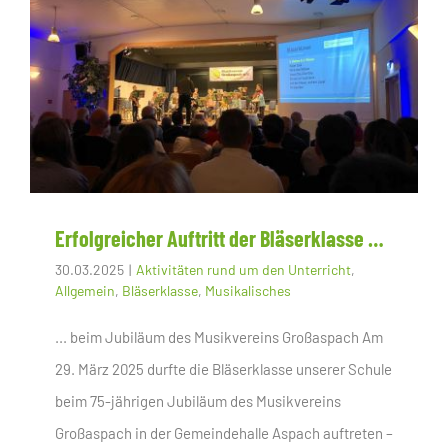
Erfolgreicher Auftritt der Bläserklasse …
30.03.2025
|
Aktivitäten rund um den Unterricht
,
Allgemein
,
Bläserklasse
,
Musikalisches
... beim Jubiläum des Musikvereins Großaspach Am
29. März 2025 durfte die Bläserklasse unserer Schule
beim 75-jährigen Jubiläum des Musikvereins
Großaspach in der Gemeindehalle Aspach auftreten –