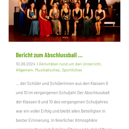
Bericht zum Abschlussball …
10.09.2024
|
Aktivitäten rund um den Unterricht
,
Allgemein
,
Musikalisches
,
Sportliches
... der Schüler und Schülerinnen aus den Klassen 9
und 10 im vergangenen Schuljahr Der Abschlussball
der Klassen 9 und 10 des vergangenen Schuljahres
war ein voller Erfolg und bleibt allen Beteiligten in
bester Erinnerung. In feierlicher Atmosphäre