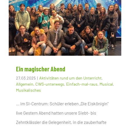
Ein magischer Abend
27.03.2025
|
Aktivitäten rund um den Unterricht
,
Allgemein
,
CWS-unterwegs
,
Einfach-mal-raus
,
Musical
,
Musikalisches
... im SI-Centrum: Schüler erleben „Die Eiskönigin“
live Gestern Abend hatten unsere Siebt- bis
Zehntklässler die Gelegenheit, in die zauberhafte