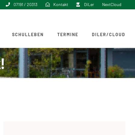
07191 / 20313
Kontakt
DiLer
NextCloud
SCHULLEBEN
TERMINE
DILER/CLOUD
!