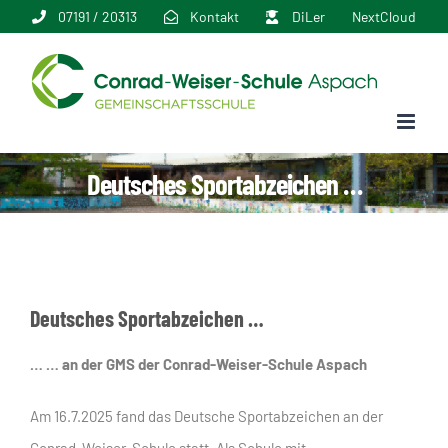
Zum
07191 / 20313
Kontakt
DiLer
NextCloud
Inhalt
springen
Deutsches Sportabzeichen …
Deutsches Sportabzeichen …
… … an der GMS der Conrad-Weiser-Schule Aspach
Am 16.7.2025 fand das Deutsche Sportabzeichen an der
Conrad-Weiser-Schule statt. Als Schule mit