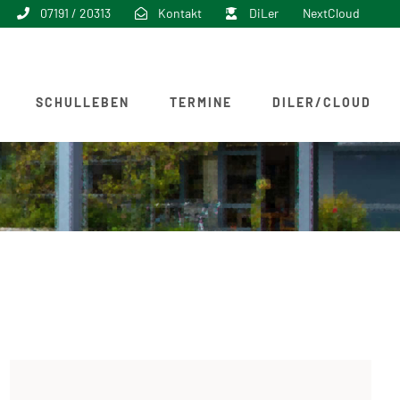
07191 / 20313
Kontakt
DiLer
NextCloud
SCHULLEBEN
TERMINE
DILER/CLOUD