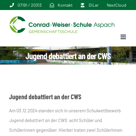
Zum
07191 / 20313
Kontakt
DiLer
NextCloud
Inhalt
springen
Jugend debattiert an der CWS
Jugend debattiert an der CWS
Am 03.12.2024 standen sich in unserem Schulwettbewerb
Jugend debattiert an der CWS
acht Schüler und
Schülerinnen gegenüber. Hierbei traten zwei SchülerInnen