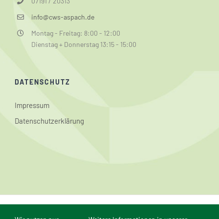
07191 / 20313
info@cws-aspach.de
Montag - Freitag: 8:00 - 12:00
Dienstag + Donnerstag 13:15 - 15:00
DATENSCHUTZ
Impressum
Datenschutzerklärung
© Conrad-Weiser-Schule Aspach | Webmaster: Dominik