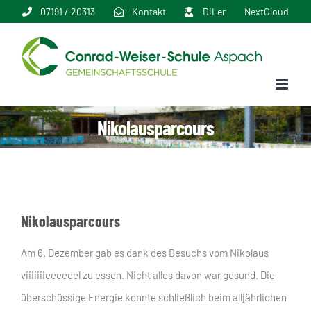
Zum
07191 / 20313
Kontakt
DiLer
NextCloud
Inhalt
springen
Nikolausparcours
Nikolausparcours
Am 6. Dezember gab es dank des Besuchs vom Nikolaus
viiiiiiieeeeeel zu essen. Nicht alles davon war gesund. Die
überschüssige Energie konnte schließlich beim alljährlichen