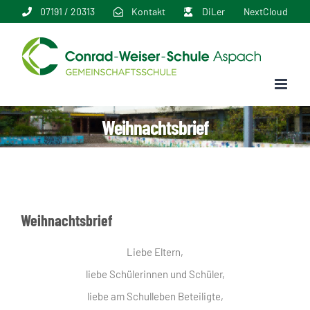
Zum
07191 / 20313
Kontakt
DiLer
NextCloud
Inhalt
springen
Weihnachtsbrief
Weihnachtsbrief
Liebe Eltern,
liebe Schülerinnen und Schüler,
liebe am Schulleben Beteiligte,