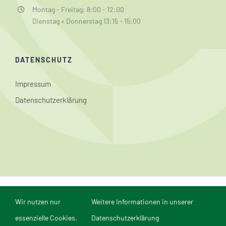
Montag - Freitag: 8:00 - 12:00
Dienstag + Donnerstag 13:15 - 15:00
DATENSCHUTZ
Impressum
Datenschutzerklärung
© Conrad-Weiser-Schule Aspach | Webmaster: Dominik
Wir nutzen nur
Weitere Informationen in unserer
Reichert | Webdesign und Realisierung in Mannheim durch
comvos - Internet
essenzielle Cookies.
Datenschutzerklärung