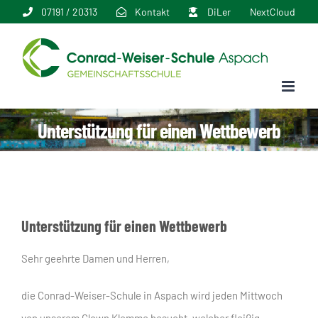
Zum
07191 / 20313
Kontakt
DiLer
NextCloud
Inhalt
springen
Unterstützung für einen Wettbewerb
Unterstützung für einen Wettbewerb
Sehr geehrte Damen und Herren,
die Conrad-Weiser-Schule in Aspach wird jeden Mittwoch
von unserem Clown Klemme besucht, welcher fleißig