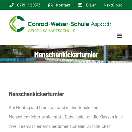
Zum
07191 / 20313
Kontakt
DiLer
NextCloud
Inhalt
springen
Menschenkickerturnier
Menschenkickerturnier
Am Montag und Dienstag fand in der Schule das
Menschenkickerturnier statt. Dabei spielten die Klassen in je
zwei Teams in einem überdimensionalen „Tischkicker“