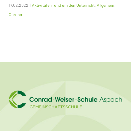
17.02.2022
|
Aktivitäten rund um den Unterricht
,
Allgemein
,
Corona