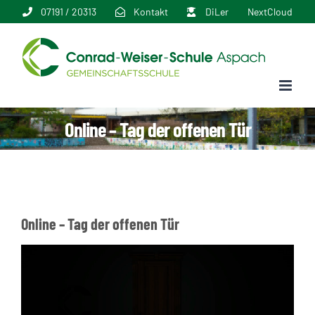
Zum
07191 / 20313
Kontakt
DiLer
NextCloud
Inhalt
springen
Online – Tag der offenen Tür
Online – Tag der offenen Tür