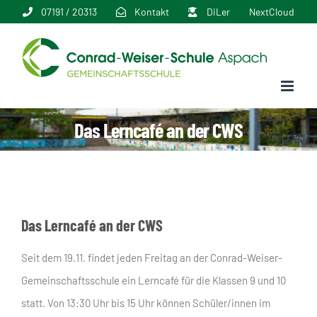
Zum
07191 / 20313
Kontakt
DiLer
NextCloud
Inhalt
springen
Das Lerncafé an der CWS
Das Lerncafé an der CWS
Seit dem 19.11. findet jeden Freitag an der Conrad-Weiser-
Gemeinschaftsschule ein Lerncafé für die Klassen 9 und 10
statt. Von 13:30 Uhr bis 15 Uhr können Schüler/innen im