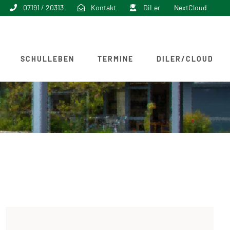
07191 / 20313
Kontakt
DiLer
NextCloud
SCHULLEBEN
TERMINE
DILER/CLOUD