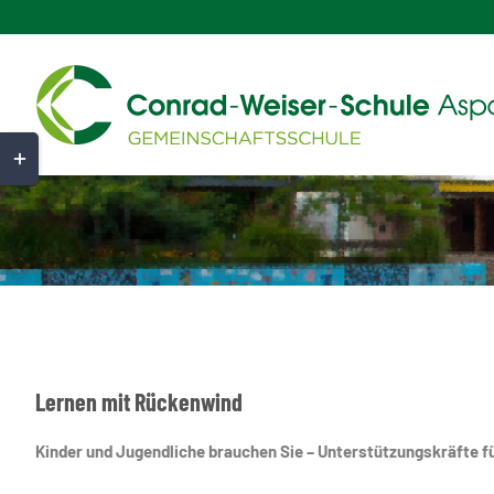
Zum
Inhalt
springen
Toggle
Sliding
Bar
Area
Lernen mit Rückenwind
Kinder und Jugendliche brauchen Sie – Unterstützungskräfte 