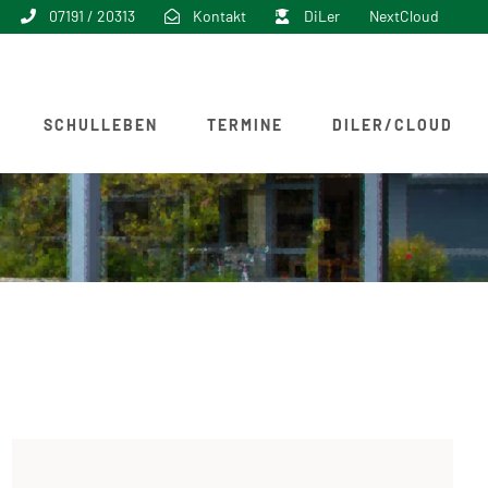
07191 / 20313
Kontakt
DiLer
NextCloud
SCHULLEBEN
TERMINE
DILER/CLOUD