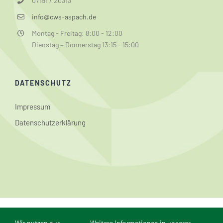
07191 / 20313
info@cws-aspach.de
Montag - Freitag: 8:00 - 12:00
Dienstag + Donnerstag 13:15 - 15:00
DATENSCHUTZ
Impressum
Datenschutzerklärung
© Conrad-Weiser-Schule Aspach | Webmaster: Dominik
Wir nutzen nur
Weitere Informationen in unserer