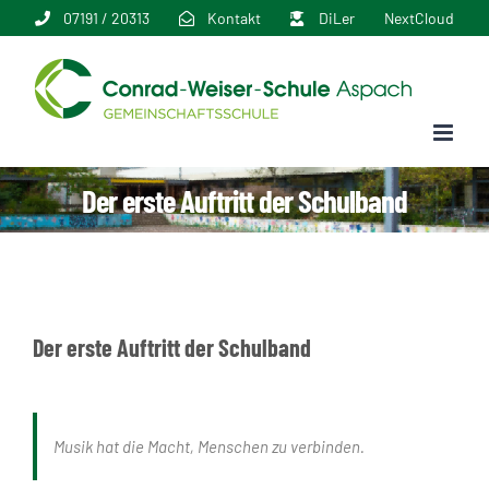
Zum
07191 / 20313
Kontakt
DiLer
NextCloud
Inhalt
springen
Der erste Auftritt der Schulband
Der erste Auftritt der Schulband
Musik hat die Macht, Menschen zu verbinden.