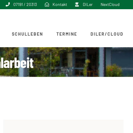
07191 / 20313
Kontakt
DiLer
NextCloud
SCHULLEBEN
TERMINE
DILER/CLOUD
larbeit