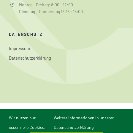
Montag - Freitag: 8:00 - 12:00
Dienstag + Donnerstag 13:15 - 15:00
DATENSCHUTZ
Impressum
Datenschutzerklärung
© Conrad-Weiser-Schule Aspach | Webmaster: Dominik
Wir nutzen nur
Weitere Informationen in unserer
Reichert | Webdesign und Realisierung in Mannheim durch
comvos - Internet
essenzielle Cookies.
Datenschutzerklärung