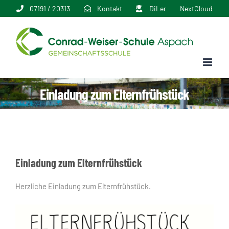
Zum
07191 / 20313
Kontakt
DiLer
NextCloud
Inhalt
springen
Einladung zum Elternfrühstück
Einladung zum Elternfrühstück
Herzliche Einladung zum Elternfrühstück.