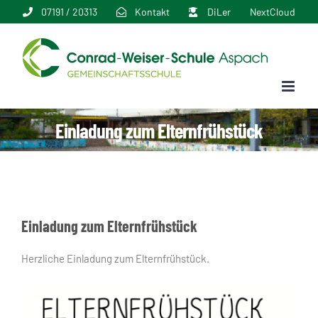
Zum
07191 / 20313
Kontakt
DiLer
NextCloud
Inhalt
springen
Einladung zum Elternfrühstück
Einladung zum Elternfrühstück
Herzliche Einladung zum Elternfrühstück.