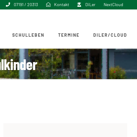
07191 / 20313
Kontakt
DiLer
NextCloud
SCHULLEBEN
TERMINE
DILER/CLOUD
lkinder