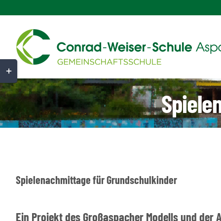
Zum
Inhalt
springen
Toggle
Sliding
Spiele
Bar
Area
Spielenachmittage für Grundschulkinder
Ein Projekt des Großaspacher Modells und der 