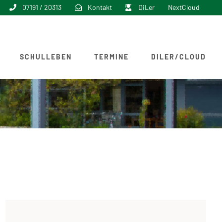
07191 / 20313
Kontakt
DiLer
NextCloud
SCHULLEBEN
TERMINE
DILER/CLOUD