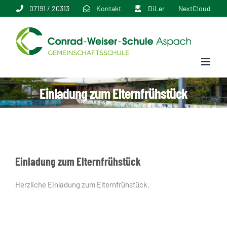
Zum
07191 / 20313
Kontakt
DiLer
NextCloud
Inhalt
springen
Einladung zum Elternfrühstück
Einladung zum Elternfrühstück
Herzliche Einladung zum Elternfrühstück.