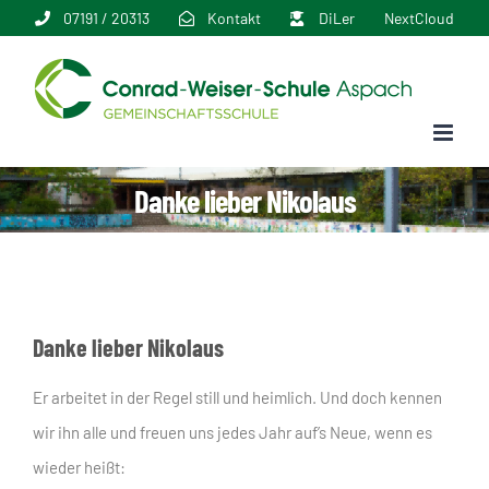
Zum
07191 / 20313
Kontakt
DiLer
NextCloud
Inhalt
springen
Danke lieber Nikolaus
Danke lieber Nikolaus
Er arbeitet in der Regel still und heimlich. Und doch kennen
wir ihn alle und freuen uns jedes Jahr auf’s Neue, wenn es
wieder heißt: