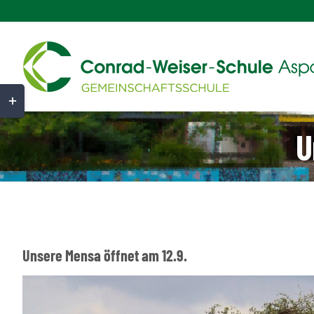
Zum
Inhalt
springen
Toggle
Sliding
U
Bar
Area
Unsere Mensa öffnet am 12.9.