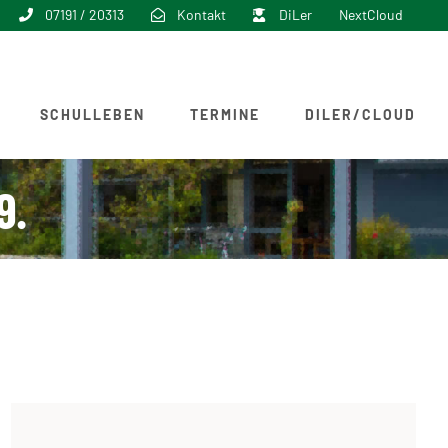
07191 / 20313
Kontakt
DiLer
NextCloud
SCHULLEBEN
TERMINE
DILER/CLOUD
9.