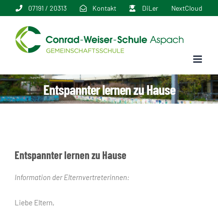
Zum
07191 / 20313
Kontakt
DiLer
NextCloud
Inhalt
springen
Entspannter lernen zu Hause
Entspannter lernen zu Hause
Information der Elternvertreterinnen:
Liebe Eltern,