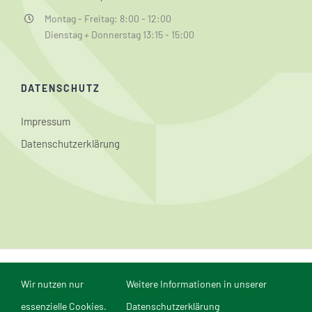
Montag - Freitag: 8:00 - 12:00
Dienstag + Donnerstag 13:15 - 15:00
DATENSCHUTZ
Impressum
Datenschutzerklärung
© Conrad-Weiser-Schule Aspach | Webmaster: Dominik
Wir nutzen nur
Weitere Informationen in unserer
Reichert | Webdesign und Realisierung in Mannheim durch
comvos - Internet
essenzielle Cookies.
Datenschutzerklärung