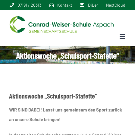
Zum
07191 / 20313
Kontakt
DiLer
NextCloud
Inhalt
springen
Aktionswoche „Schulsport-Stafette“
Aktionswoche „Schulsport-Stafette“
WIR SIND DABEI! Lasst uns gemeinsam den Sport zurück
an unsere Schule bringen!
In der zweiten Schulwoche setzten wir, die Conrad-Weiser-