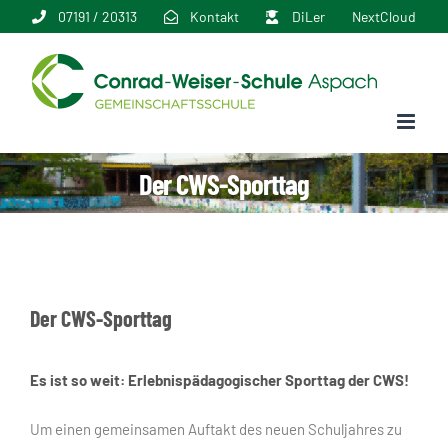
Zum
07191 / 20313
Kontakt
DiLer
NextCloud
Inhalt
springen
Der CWS-Sporttag
Der CWS-Sporttag
Es ist so weit: Erlebnispädagogischer Sporttag der CWS!
Um einen gemeinsamen Auftakt des neuen Schuljahres zu