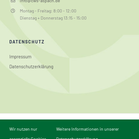
info@cws-aspach.de
Montag - Freitag: 8:00 - 12:00
Dienstag + Donnerstag 13:15 - 15:00
DATENSCHUTZ
Impressum
Datenschutzerklärung
© Conrad-Weiser-Schule Aspach | Webmaster: Dominik
Wir nutzen nur
Weitere Informationen in unserer
Reichert | Webdesign und Realisierung in Mannheim durch
comvos - Internet
essenzielle Cookies.
Datenschutzerklärung