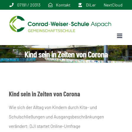
Zum
07191 / 20313
Kontakt
DiLer
NextCloud
Inhalt
springen
Kind sein in Zeiten von Corona
Kind sein in Zeiten von Corona
Wie sich der Alltag von Kindern durch Kita- und
Schulschließungen und Ausgangsbeschränkungen
verändert: DJI startet Online-Umfrage