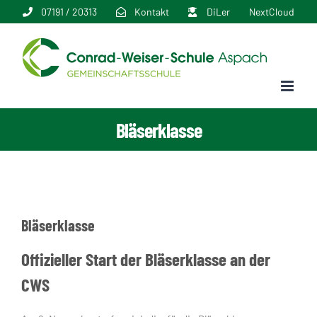
Zum
07191 / 20313
Kontakt
DiLer
NextCloud
Inhalt
springen
Bläserklasse
Bläserklasse
Offizieller Start der Bläserklasse an der
CWS