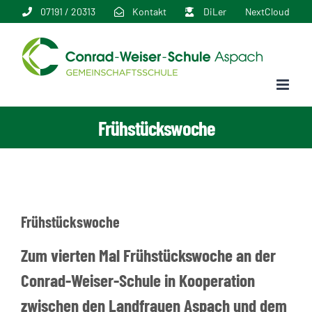
Zum
07191 / 20313
Kontakt
DiLer
NextCloud
Inhalt
springen
Frühstückswoche
Frühstückswoche
Zum vierten Mal Frühstückswoche an der
Conrad-Weiser-Schule in Kooperation
zwischen den Landfrauen Aspach und dem