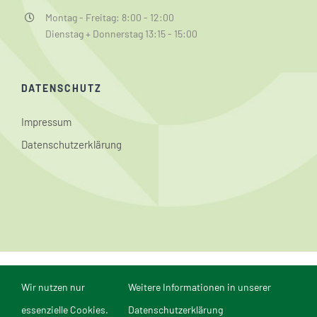
Montag - Freitag: 8:00 - 12:00
Dienstag + Donnerstag 13:15 - 15:00
DATENSCHUTZ
Impressum
Datenschutzerklärung
© Conrad-Weiser-Schule Aspach | Webmaster: Dominik
Wir nutzen nur
Weitere Informationen in unserer
Reichert | Webdesign und Realisierung in Mannheim durch
comvos - Internet
essenzielle Cookies.
Datenschutzerklärung